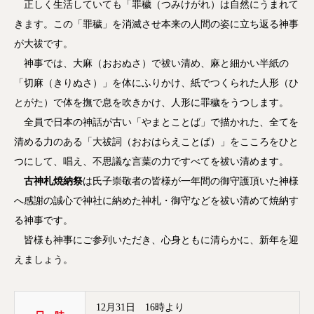
正しく生活していても「罪穢（つみけがれ）は自然にうまれて
きます。この「罪穢」を消滅させ本来の人間の姿に立ち返る神事
が大祓です。
神事では、大麻（おおぬさ）で祓い清め、麻と細かい半紙の
「切麻（きりぬさ）」を体にふりかけ、紙でつくられた人形（ひ
とがた）で体を撫で息を吹きかけ、人形に罪穢をうつします。
全員で日本の神話が古い「やまとことば」で描かれた、全てを
清める力のある「大祓詞（おおはらえことば）」をこころをひと
つにして、唱え、不思議な言葉の力ですべてを祓い清めます。
古神札焼納祭
は氏子崇敬者の皆様が一年間の御守護頂いた神様
へ感謝の誠心で神社に納めた神札・御守などを祓い清めて焼納す
る神事です。
皆様も神事にご参列いただき、心身ともに清らかに、新年を迎
えましょう。
12月31日 16時より