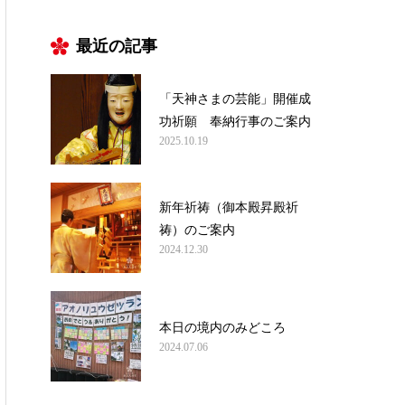
最近の記事
「天神さまの芸能」開催成
功祈願 奉納行事のご案内
2025.10.19
新年祈祷（御本殿昇殿祈
祷）のご案内
2024.12.30
本日の境内のみどころ
2024.07.06