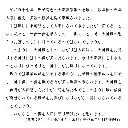
昭和五十七年、氏子有志の天満宮崇敬の念厚く、数年後の丑年
大祭に備え、多数の協賛を得て奉献されました。
牛は農耕に不可缺として大事にされてきましたが、慌てること
なく黙々と、一歩一歩を踏みしめつつ働くことこそ、天神様の思
召（おぼしめし）に叶っているのではないでしょうか。
このように、天神様と牛のつながりは大変深く、天神様をお祀
りする神社には牛の像が多く見られます。永谷天満宮にも手水舎
のとなりにひっそりと「神牛」がお座りになっています。
現在では学業成就を祈願する学生や、お子様の無事成長を祈願
し「神牛像」の鼻を撫でる方が多く当宮へ来られます。天神様も
ご自身が大変慈しんだ牛が、時を経た今でもこのように厚い信仰
が寄せられている様子をお喜びになりながらご覧になられている
ことでしょう。
これからもこの姿を大切に守り続けたいと思います。
（参考文献：『天神さまと上永谷』平成元年3月17日発行）