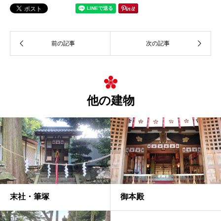
他の建物
末社・筆塚
御本殿