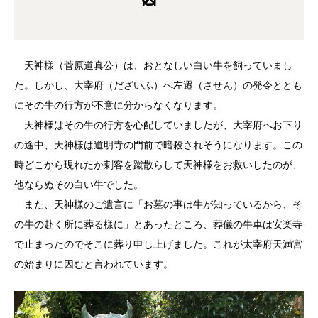
天神様（菅原道真公）は、おとなしい白い牛を飼っていまし
た。しかし、大宰府（だざいふ）へ左遷（させん）の発令ととも
にその牛の行方が不意に分からなくなります。
天神様はその牛の行方を心配していましたが、大宰府へお下り
の途中、天神様は道明寺の門前で暗殺されそうになります。この
時どこから現れたか刺客を蹴散らして天神様をお救いしたのが、
他ならぬその白い牛でした。
また、天神様のご遺言に「お墓の事は牛が知っているから、そ
の牛の赴く所に葬る様に」とあったところ、葬儀の牛車は安楽寺
で止まったのでそこに葬り申し上げました。これが太宰府天満宮
の始まりに因むと言われています。