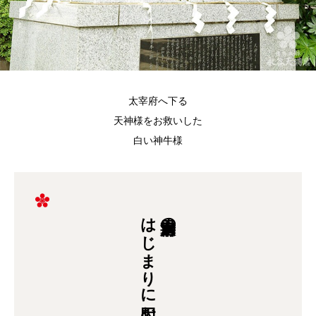
太宰府へ下る
天神様をお救いした
白い神牛様
はじまりに因む
太宰府天満宮の