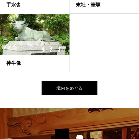
手水舎
末社・筆塚
神牛像
境内をめぐる