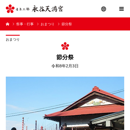
祭事・行事
おまつり
節分祭
menu
おまつり
節分祭
令和8年2月3日