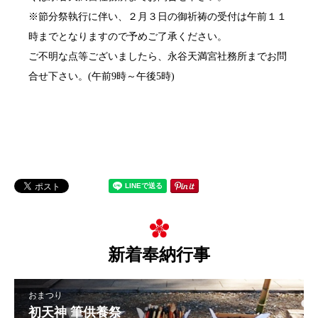
※節分祭執行に伴い、２月３日の御祈祷の受付は午前１１
時までとなりますので予めご了承ください。
ご不明な点等ございましたら、永谷天満宮社務所までお問
合せ下さい。(午前9時～午後5時)
新着奉納行事
おまつり
初天神 筆供養祭