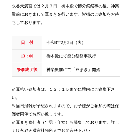
永谷天満宮では２月３日、御本殿で節分祭祭事の後、神楽
殿前におきまして豆まきを行います。皆様のご参加をお待
ちしております。
日 付
令和8年2月3日（火）
13：00
御本殿にて節分祭祭事執行
祭事終了後
神楽殿前にて「豆まき」開始
※豆拾い参加者は、１３：１５までに境内にご参集下さ
い。
※当日混雑が予想されますので、お子様がご参加の際は保
護者同伴でお願い致します。
※豆まき奉仕者（年男・年女）も募集しております。詳し
くは永谷天満宮社務所までお問合せ下さい。