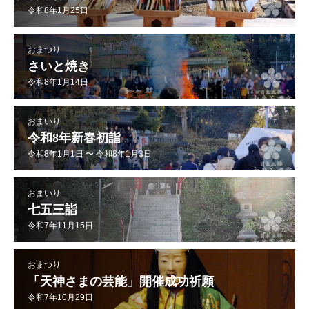
令和8年1月25日
おまつり
さいと焼き
令和8年1月14日
おまいり
令和8年新春初詣
令和8年1月1日 〜 令和8年1月3日
おまいり
七五三詣
令和7年11月15日
おまつり
「天神さまの芸能」開催成功祈願
令和7年10月29日